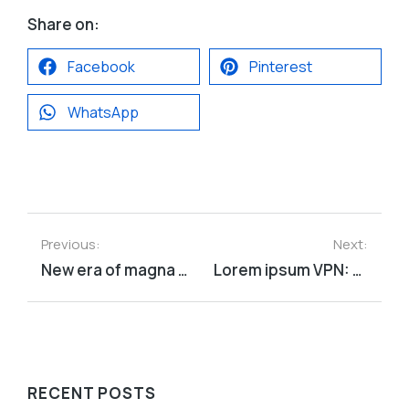
Share on:
Facebook
Pinterest
WhatsApp
Previous:
Next:
New era of magna sapien ristique senectus dolor
Lorem ipsum VPN: dolor nulla & amet glavrida morbi
RECENT POSTS